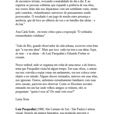
de encontros triviais, evocando a teatralidade do dia a dia. É ao
registrar as pessoas solitárias que expande a potência de sua obra,
nos rostos delas não nos deparamos com um semblante vazio, muito
pelo contrário, vislumbramos universos de pensamentos sendo
processados. O resultado é um jogo de tensão entre presença e
ausência, que dá foco ao silêncio da voz e ao barulho das ideias - e
do bar."
Ana Carla Soler, em texto crítico para a exposição "O ordinário
extraordinário cotidiano".
"João do Rio, grande observador da vida urbana, escreveu certa feita
que “a rua tem alma”. Mais que isso: cada rua tem a sua alma. Aqui,
as ruas – e as almas – de Luiz Pasqualini e Eduardo Freitas se
cruzam.
Nesse umbral, tudo se organiza em volta de uma mesa: a do boteco,
tema que Pasqualini visita há algum tempo. Em suas obras, o artista
ora nos convida a espiar cenas em andamento, ora nos coloca como
objeto a ser mirado. Alguns desses retratados, imersos em suas telas,
nos ignoram. Outros, anônimos estranhamente familiares com suas
aves casuais, parecem nos observar. Como se fôssemos novatos
entrando em um bar onde velhos amigos se reúnem, eles se
perguntam: “quem é esse aí? De onde veio essa?”
Luiza Testa
Luiz Pasqualini
(1986, São Caetano do Sul - São Paulo) é artista
visual. Através da pintura figurativa, sua produção percorre o