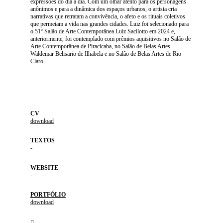
expressões do dia a dia. Com um olhar atento para os personagens
anônimos e para a dinâmica dos espaços urbanos, o artista cria
narrativas que retratam a convivência, o afeto e os rituais coletivos
que permeiam a vida nas grandes cidades. Luiz foi selecionado para
o 51º Salão de Arte Contemporânea Luiz Sacilotto em 2024 e,
anteriormente, foi contemplado com prêmios aquisitivos no Salão de
Arte Contemporânea de Piracicaba, no Salão de Belas Artes
Waldemar Belisario de Ilhabela e no Salão de Belas Artes de Rio
Claro.
CV
download
TEXTOS
-
WEBSITE
-
PORTFÓLIO
download
︎