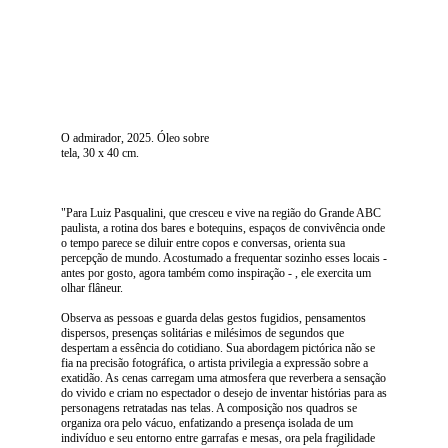
O admirador, 2025. Óleo sobre
tela, 30 x 40 cm.
"Para Luiz Pasqualini, que cresceu e vive na região do Grande ABC
paulista, a rotina dos bares e botequins, espaços de convivência onde
o tempo parece se diluir entre copos e conversas, orienta sua
percepção de mundo. Acostumado a frequentar sozinho esses locais -
antes por gosto, agora também como inspiração - , ele exercita um
olhar flâneur.
Observa as pessoas e guarda delas gestos fugidios, pensamentos
dispersos, presenças solitárias e milésimos de segundos que
despertam a essência do cotidiano. Sua abordagem pictórica não se
fia na precisão fotográfica, o artista privilegia a expressão sobre a
exatidão. As cenas carregam uma atmosfera que reverbera a sensação
do vivido e criam no espectador o desejo de inventar histórias para as
personagens retratadas nas telas. A composição nos quadros se
organiza ora pelo vácuo, enfatizando a presença isolada de um
indivíduo e seu entorno entre garrafas e mesas, ora pela fragilidade